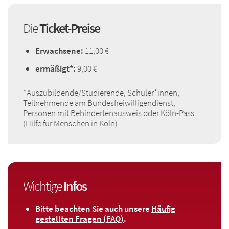
Die
Ticket-Preise
Erwachsene:
11,00 €
ermäßigt*:
9,00 €
*Auszubildende/Studierende, Schüler*innen,
Teilnehmende am Bundesfreiwilligendienst,
Personen mit Behindertenausweis oder Köln-Pass
(Hilfe für Menschen in Köln)
Wichtige
Infos
Bitte beachten Sie auch unsere
Häufig
gestellten Fragen (FAQ)
.