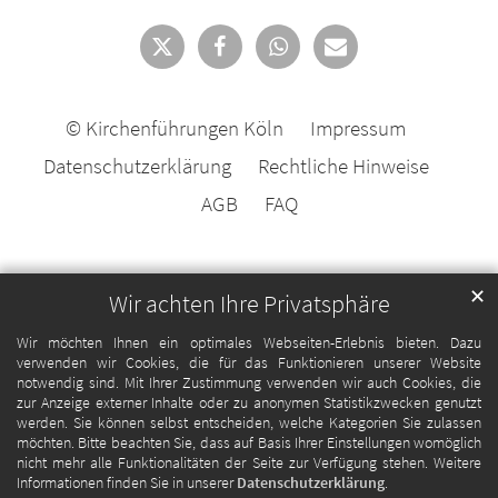
© Kirchenführungen Köln
Impressum
Datenschutzerklärung
Rechtliche Hinweise
AGB
FAQ
✕
Wir achten Ihre Privatsphäre
Wir möchten Ihnen ein optimales Webseiten-Erlebnis bieten. Dazu
verwenden wir Cookies, die für das Funktionieren unserer Website
notwendig sind. Mit Ihrer Zustimmung verwenden wir auch Cookies, die
zur Anzeige externer Inhalte oder zu anonymen Statistikzwecken genutzt
werden. Sie können selbst entscheiden, welche Kategorien Sie zulassen
möchten. Bitte beachten Sie, dass auf Basis Ihrer Einstellungen womöglich
nicht mehr alle Funktionalitäten der Seite zur Verfügung stehen. Weitere
Informationen finden Sie in unserer
Datenschutzerklärung
.